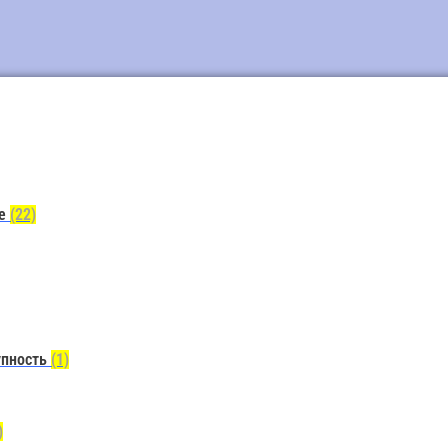
ие
(22)
упность
(1)
)