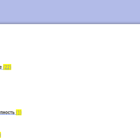
ие
(22)
упность
(1)
)