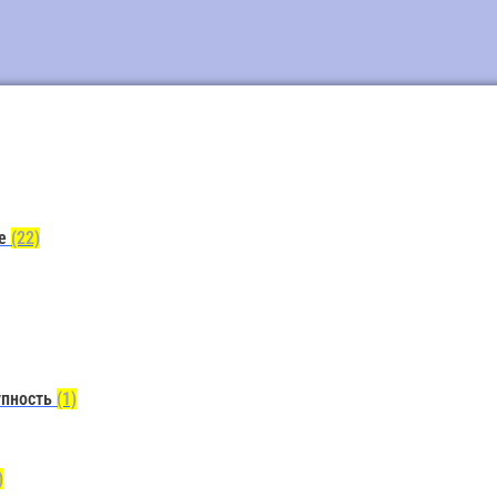
ие
(22)
упность
(1)
)