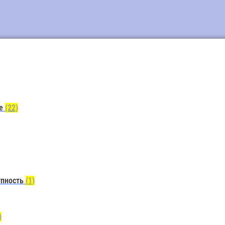
ие
(22)
упность
(1)
)