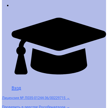
Вход
Лицензия № Л035-01244-36/00229715 →
Проверить в реестре Рособрнадзора →