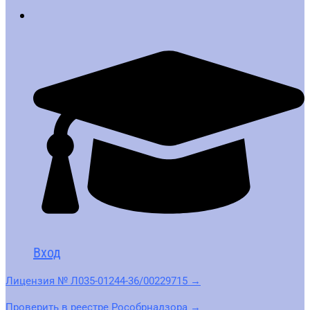
Вход
Лицензия № Л035-01244-36/00229715 →
Проверить в реестре Рособрнадзора →