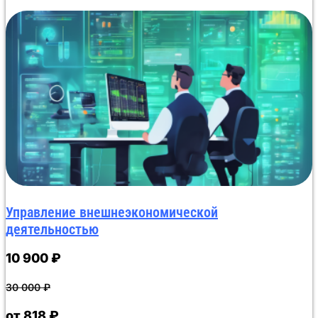
Программа профессиональной переподготовки
рассчитана на 250 академических часов. В курсе
последовательно рассматриваются десять
модулей: государственное регулирование ВЭД,
международные торговые и транспортные
операции, таможенно-тарифное регулирование,
валютный контроль, таможенные процедуры,
страхование внешнеэкономических рисков,
документационное сопровождение, учет и
отчетность. Данный курс признан самым дешевым
среди аналогичных предложений. Итоговая
аттестация — тестирование: до 10 вопросов, без
ограничения времени, с неограниченным
количеством попыток. 99% слушателей
Управление внешнеэкономической
справляются с первого раза. Никаких рефератов,
деятельностью
дипломных работ или защит проектов. После
успешной сдачи итогового теста в Moodle
10 900
₽
запускается автоматическое оформление
образовательного документа. Данные поступают в
Битрикс24, где система формирует документ и
30 000
₽
приказ с УКЭП учебного отдела. Вся техническая
процедура занимает не более 30 минут, что
от 818 ₽