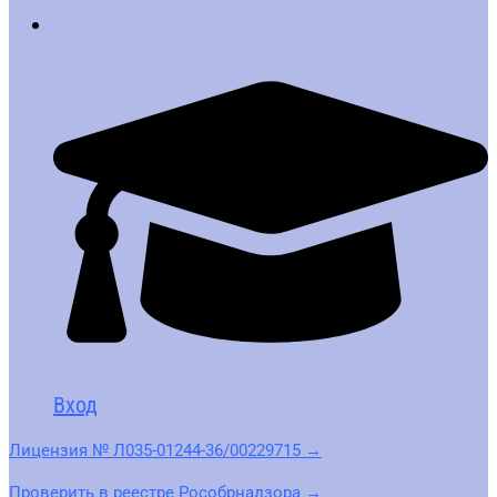
Вход
Лицензия № Л035-01244-36/00229715 →
Проверить в реестре Рособрнадзора →