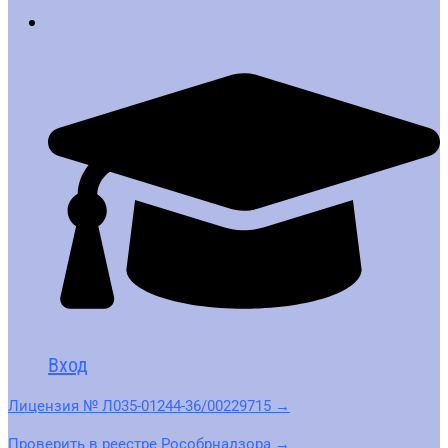
Вход
Лицензия № Л035-01244-36/00229715 →
Проверить в реестре Рособрнадзора →