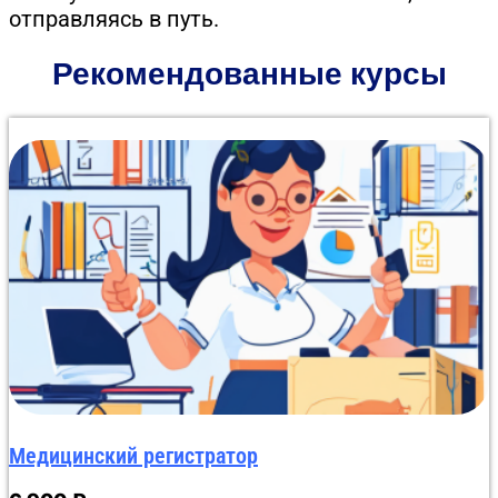
отправляясь в путь.
Рекомендованные курсы
Данная программа профессионального обучения
объемом 900 академических часов предназначена
для персонала регистратур лечебно-
профилактических учреждений. Обучение
организовано дистанционно по всей России.
Учебный план детально раскрывает структуру
системы здравоохранения, правила ведения
документооборота и этику делового общения с
пациентами. Слушатели осваивают работу в
современных медицинских информационных
системах для качественного выполнения своих
обязанностей. Проверка знаний максимально
упрощена: онлайн-тестирование до 10 вопросов без
лимита времени и количества попыток, что
Медицинский регистратор
позволяет 99% обучающихся успешно завершить
курс с первого раза. Никаких защит и написания