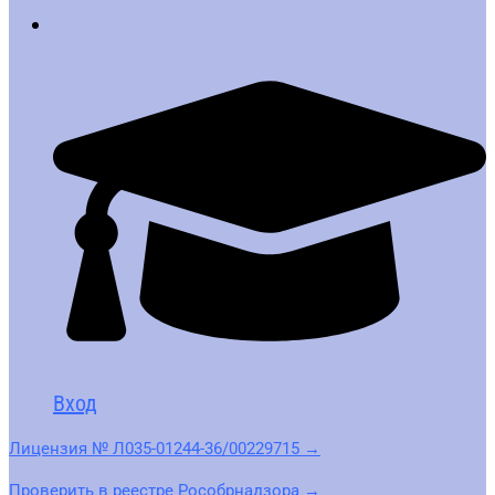
Вход
Лицензия № Л035-01244-36/00229715 →
Проверить в реестре Рособрнадзора →