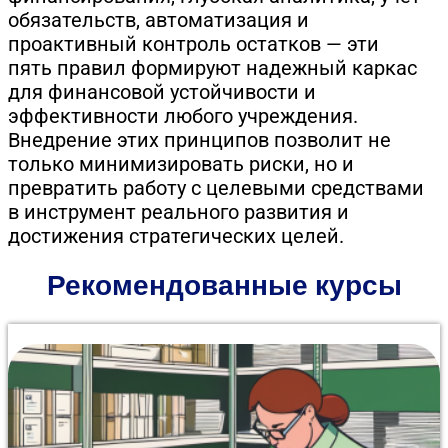
обязательств, автоматизация и
проактивный контроль остатков — эти
пять правил формируют надежный каркас
для финансовой устойчивости и
эффективности любого учреждения.
Внедрение этих принципов позволит не
только минимизировать риски, но и
превратить работу с целевыми средствами
в инструмент реального развития и
достижения стратегических целей.
Рекомендованные курсы
Курс профессиональной переподготовки на 500
часов даёт комплексные знания от нормативной
базы до современных технологий работы с
документами. В программе: экспертиза ценности
документов, обеспечение сохранности архивных