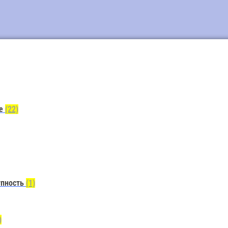
ие
(22)
упность
(1)
)